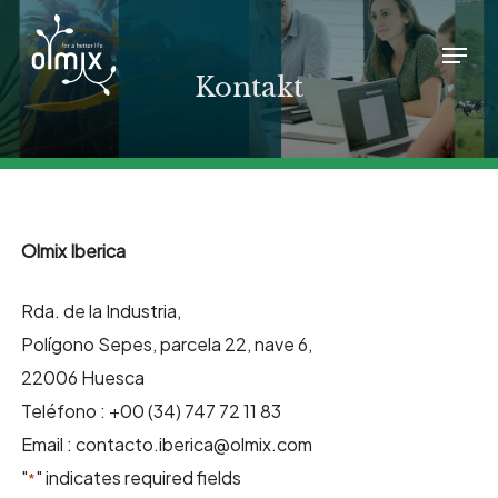
Skip
Menu
to
main
Kontakt
content
Olmix Iberica
Rda. de la Industria,
Polígono Sepes, parcela 22, nave 6,
22006 Huesca
Teléfono : +00 (34) 747 72 11 83
Email : contacto.iberica@olmix.com
"
" indicates required fields
*